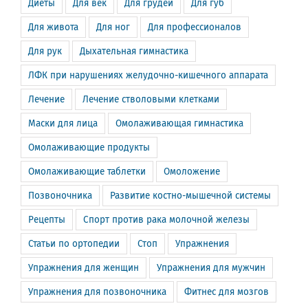
Диеты
Для век
Для грудей
Для губ
Для живота
Для ног
Для профессионалов
Для рук
Дыхательная гимнастика
ЛФК при нарушениях желудочно-кишечного аппарата
Лечение
Лечение стволовыми клетками
Маски для лица
Омолаживающая гимнастика
Омолаживающие продукты
Омолаживающие таблетки
Омоложение
Позвоночника
Развитие костно-мышечной системы
Рецепты
Спорт против рака молочной железы
Статьи по ортопедии
Стоп
Упражнения
Упражнения для женщин
Упражнения для мужчин
Упражнения для позвоночника
Фитнес для мозгов