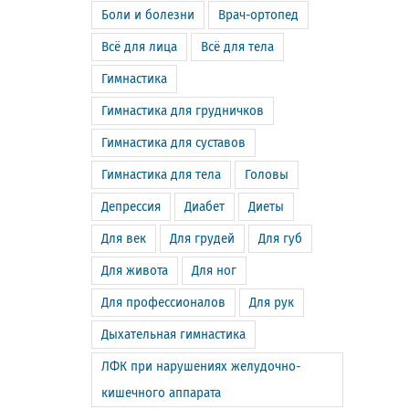
Боли и болезни
Врач-ортопед
Всё для лица
Всё для тела
Гимнастика
Гимнастика для грудничков
Гимнастика для суставов
Гимнастика для тела
Головы
Депрессия
Диабет
Диеты
Для век
Для грудей
Для губ
Для живота
Для ног
Для профессионалов
Для рук
Дыхательная гимнастика
ЛФК при нарушениях желудочно-
кишечного аппарата