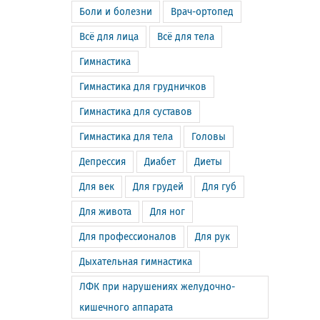
Боли и болезни
Врач-ортопед
Всё для лица
Всё для тела
Гимнастика
Гимнастика для грудничков
Гимнастика для суставов
Гимнастика для тела
Головы
Депрессия
Диабет
Диеты
Для век
Для грудей
Для губ
Для живота
Для ног
Для профессионалов
Для рук
Дыхательная гимнастика
ЛФК при нарушениях желудочно-
кишечного аппарата