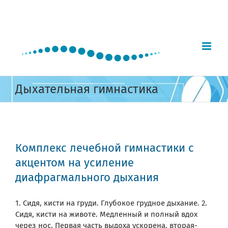
Skip
to
content
Дыхательная гимнастика
Комплекс лечебной гимнастики с
акцентом на усиление
диафрагмального дыхания
1. Сидя, кисти на груди. Глубокое грудное дыхание. 2.
Сидя, кисти на животе. Медленный и полный вдох
через нос. Первая часть выдоха ускорена, вторая-