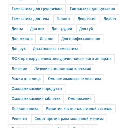
Гимнастика для грудничков
Гимнастика для суставов
Гимнастика для тела
Головы
Депрессия
Диабет
Диеты
Для век
Для грудей
Для губ
Для живота
Для ног
Для профессионалов
Для рук
Дыхательная гимнастика
ЛФК при нарушениях желудочно-кишечного аппарата
Лечение
Лечение стволовыми клетками
Маски для лица
Омолаживающая гимнастика
Омолаживающие продукты
Омолаживающие таблетки
Омоложение
Позвоночника
Развитие костно-мышечной системы
Рецепты
Спорт против рака молочной железы