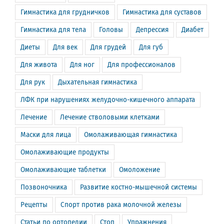
Гимнастика для грудничков
Гимнастика для суставов
Гимнастика для тела
Головы
Депрессия
Диабет
Диеты
Для век
Для грудей
Для губ
Для живота
Для ног
Для профессионалов
Для рук
Дыхательная гимнастика
ЛФК при нарушениях желудочно-кишечного аппарата
Лечение
Лечение стволовыми клетками
Маски для лица
Омолаживающая гимнастика
Омолаживающие продукты
Омолаживающие таблетки
Омоложение
Позвоночника
Развитие костно-мышечной системы
Рецепты
Спорт против рака молочной железы
Статьи по ортопедии
Стоп
Упражнения