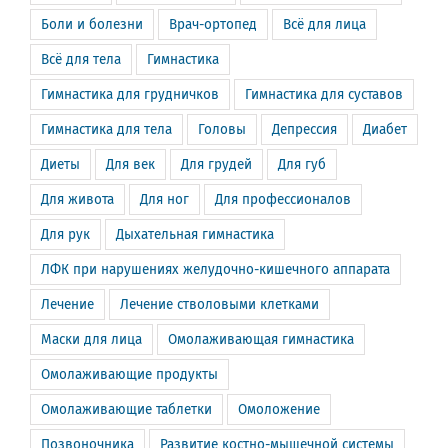
Боли и болезни
Врач-ортопед
Всё для лица
Всё для тела
Гимнастика
Гимнастика для грудничков
Гимнастика для суставов
Гимнастика для тела
Головы
Депрессия
Диабет
Диеты
Для век
Для грудей
Для губ
Для живота
Для ног
Для профессионалов
Для рук
Дыхательная гимнастика
ЛФК при нарушениях желудочно-кишечного аппарата
Лечение
Лечение стволовыми клетками
Маски для лица
Омолаживающая гимнастика
Омолаживающие продукты
Омолаживающие таблетки
Омоложение
Позвоночника
Развитие костно-мышечной системы