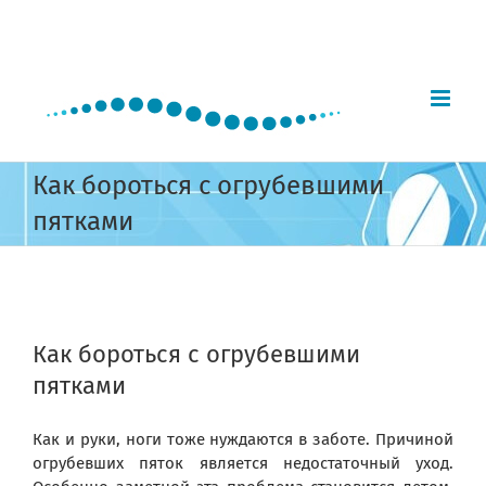
Skip
to
content
Как бороться с огрубевшими
пятками
View
Larger
Как бороться с огрубевшими
Image
пятками
Как и руки, ноги тоже нуждаются в заботе. Причиной
огрубевших пяток является недостаточный уход.