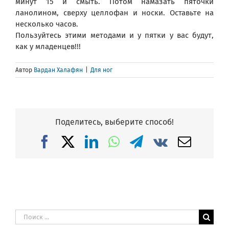
минут 15 и смыть. Потом намазать пяточки
ланолином, сверху целлофан и носки. Оставьте на
несколько часов.
Пользуйтесь этими методами и у пятки у вас будут,
как у младенцев!!!
Автор
Вардан Халафян
|
Для ног
Поделитесь, выберите способ!
Facebook
X
LinkedIn
WhatsApp
Telegram
Vk
Email
Результат
поиска: