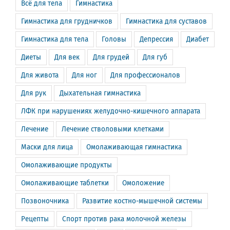
Всё для тела
Гимнастика
Гимнастика для грудничков
Гимнастика для суставов
Гимнастика для тела
Головы
Депрессия
Диабет
Диеты
Для век
Для грудей
Для губ
Для живота
Для ног
Для профессионалов
Для рук
Дыхательная гимнастика
ЛФК при нарушениях желудочно-кишечного аппарата
Лечение
Лечение стволовыми клетками
Маски для лица
Омолаживающая гимнастика
Омолаживающие продукты
Омолаживающие таблетки
Омоложение
Позвоночника
Развитие костно-мышечной системы
Рецепты
Спорт против рака молочной железы