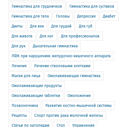
Гимнастика для грудничков
Гимнастика для суставов
Гимнастика для тела
Головы
Депрессия
Диабет
Диеты
Для век
Для грудей
Для губ
Для живота
Для ног
Для профессионалов
Для рук
Дыхательная гимнастика
ЛФК при нарушениях желудочно-кишечного аппарата
Лечение
Лечение стволовыми клетками
Маски для лица
Омолаживающая гимнастика
Омолаживающие продукты
Омолаживающие таблетки
Омоложение
Позвоночника
Развитие костно-мышечной системы
Рецепты
Спорт против рака молочной железы
Статьи по ортопедии
Стоп
Упражнения