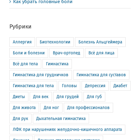
Как убрать головные боли
Рубрики
Аллергия
Биотехнологии
Болезнь Альцгеймера
Боли и болезни
Врач-ортопед
Всё для лица
Всё для тела
Гимнастика
Гимнастика для грудничков
Гимнастика для суставов
Гимнастика для тела
Головы
Депрессия
Диабет
Диеты
Для век
Для грудей
Для губ
Для живота
Для ног
Для профессионалов
Для рук
Дыхательная гимнастика
ЛФК при нарушениях желудочно-кишечного аппарата