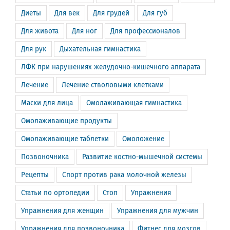
Диеты
Для век
Для грудей
Для губ
Для живота
Для ног
Для профессионалов
Для рук
Дыхательная гимнастика
ЛФК при нарушениях желудочно-кишечного аппарата
Лечение
Лечение стволовыми клетками
Маски для лица
Омолаживающая гимнастика
Омолаживающие продукты
Омолаживающие таблетки
Омоложение
Позвоночника
Развитие костно-мышечной системы
Рецепты
Спорт против рака молочной железы
Статьи по ортопедии
Стоп
Упражнения
Упражнения для женщин
Упражнения для мужчин
Упражнения для позвоночника
Фитнес для мозгов