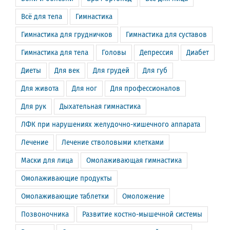
Всё для тела
Гимнастика
Гимнастика для грудничков
Гимнастика для суставов
Гимнастика для тела
Головы
Депрессия
Диабет
Диеты
Для век
Для грудей
Для губ
Для живота
Для ног
Для профессионалов
Для рук
Дыхательная гимнастика
ЛФК при нарушениях желудочно-кишечного аппарата
Лечение
Лечение стволовыми клетками
Маски для лица
Омолаживающая гимнастика
Омолаживающие продукты
Омолаживающие таблетки
Омоложение
Позвоночника
Развитие костно-мышечной системы