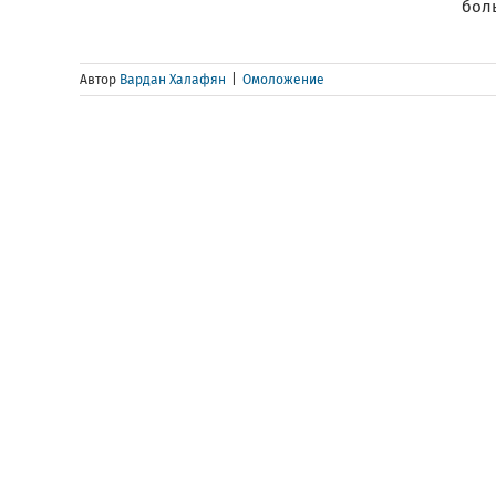
бол
Автор
Вардан Халафян
|
Омоложение