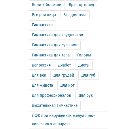
Боли и болезни
Врач-ортопед
Всё для лица
Всё для тела
Гимнастика
Гимнастика для грудничков
Гимнастика для суставов
Гимнастика для тела
Головы
Депрессия
Диабет
Диеты
Для век
Для грудей
Для губ
Для живота
Для ног
Для профессионалов
Для рук
Дыхательная гимнастика
ЛФК при нарушениях желудочно-
кишечного аппарата