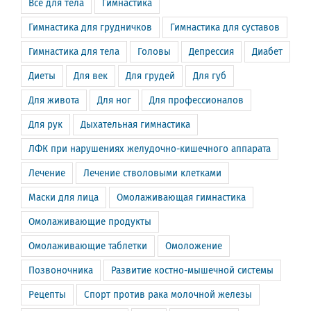
Всё для тела
Гимнастика
Гимнастика для грудничков
Гимнастика для суставов
Гимнастика для тела
Головы
Депрессия
Диабет
Диеты
Для век
Для грудей
Для губ
Для живота
Для ног
Для профессионалов
Для рук
Дыхательная гимнастика
ЛФК при нарушениях желудочно-кишечного аппарата
Лечение
Лечение стволовыми клетками
Маски для лица
Омолаживающая гимнастика
Омолаживающие продукты
Омолаживающие таблетки
Омоложение
Позвоночника
Развитие костно-мышечной системы
Рецепты
Спорт против рака молочной железы