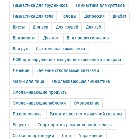
Гимнастика для грудничков
Гимнастика для суставов
Гимнастика для тела
Головы
Депрессия
Диабет
Диеты
Для век
Для грудей
Для губ
Для живота
Для ног
Для профессионалов
Для рук
Дыхательная гимнастика
ЛФК при нарушениях желудочно-кишечного аппарата
Лечение
Лечение стволовыми клетками
Маски для лица
Омолаживающая гимнастика
Омолаживающие продукты
Омолаживающие таблетки
Омоложение
Позвоночника
Развитие костно-мышечной системы
Рецепты
Спорт против рака молочной железы
Статьи по ортопедии
Стоп
Упражнения