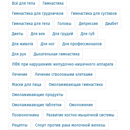
Всё для тела
Гимнастика
Гимнастика для грудничков
Гимнастика для суставов
Гимнастика для тела
Головы
Депрессия
Диабет
Диеты
Для век
Для грудей
Для губ
Для живота
Для ног
Для профессионалов
Для рук
Дыхательная гимнастика
ЛФК при нарушениях желудочно-кишечного аппарата
Лечение
Лечение стволовыми клетками
Маски для лица
Омолаживающая гимнастика
Омолаживающие продукты
Омолаживающие таблетки
Омоложение
Позвоночника
Развитие костно-мышечной системы
Рецепты
Спорт против рака молочной железы