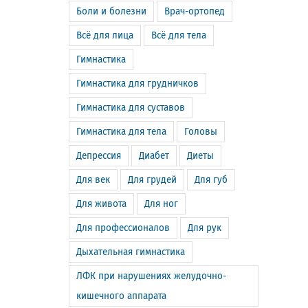
Боли и болезни
Врач-ортопед
Всё для лица
Всё для тела
Гимнастика
Гимнастика для грудничков
Гимнастика для суставов
Гимнастика для тела
Головы
Депрессия
Диабет
Диеты
Для век
Для грудей
Для губ
Для живота
Для ног
Для профессионалов
Для рук
Дыхательная гимнастика
ЛФК при нарушениях желудочно-
кишечного аппарата