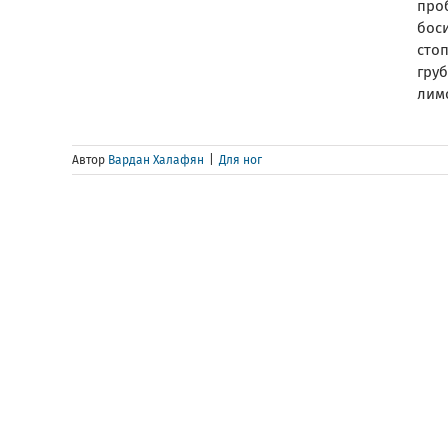
про
бос
сто
гру
лимо
Автор
Вардан Халафян
|
Для ног