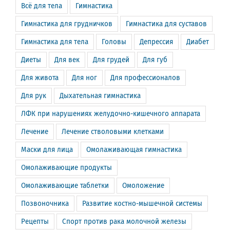
Всё для тела
Гимнастика
Гимнастика для грудничков
Гимнастика для суставов
Гимнастика для тела
Головы
Депрессия
Диабет
Диеты
Для век
Для грудей
Для губ
Для живота
Для ног
Для профессионалов
Для рук
Дыхательная гимнастика
ЛФК при нарушениях желудочно-кишечного аппарата
Лечение
Лечение стволовыми клетками
Маски для лица
Омолаживающая гимнастика
Омолаживающие продукты
Омолаживающие таблетки
Омоложение
Позвоночника
Развитие костно-мышечной системы
Рецепты
Спорт против рака молочной железы