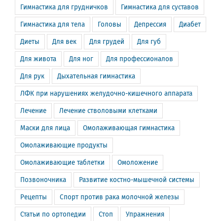
Гимнастика для грудничков
Гимнастика для суставов
Гимнастика для тела
Головы
Депрессия
Диабет
Диеты
Для век
Для грудей
Для губ
Для живота
Для ног
Для профессионалов
Для рук
Дыхательная гимнастика
ЛФК при нарушениях желудочно-кишечного аппарата
Лечение
Лечение стволовыми клетками
Маски для лица
Омолаживающая гимнастика
Омолаживающие продукты
Омолаживающие таблетки
Омоложение
Позвоночника
Развитие костно-мышечной системы
Рецепты
Спорт против рака молочной железы
Статьи по ортопедии
Стоп
Упражнения