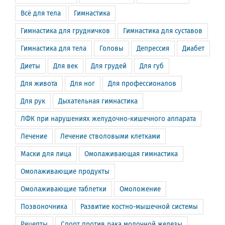
Всё для тела
Гимнастика
Гимнастика для грудничков
Гимнастика для суставов
Гимнастика для тела
Головы
Депрессия
Диабет
Диеты
Для век
Для грудей
Для губ
Для живота
Для ног
Для профессионалов
Для рук
Дыхательная гимнастика
ЛФК при нарушениях желудочно-кишечного аппарата
Лечение
Лечение стволовыми клетками
Маски для лица
Омолаживающая гимнастика
Омолаживающие продукты
Омолаживающие таблетки
Омоложение
Позвоночника
Развитие костно-мышечной системы
Рецепты
Спорт против рака молочной железы