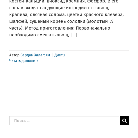
костей-кальций, диоксид кремния, фосфор. В его
состав входят следующие ингредиенты: хвощ,
крапива, овсяная солома, цветки красного клевера,
шалфей, сушеный корень солодки (молотый ¼
часть). Метод приготовления: Первоначально
необходимо смешать хвощ, [...]
Автор
Вардан Халафян
|
Диеты
Читать дальше
Результат
поиска: