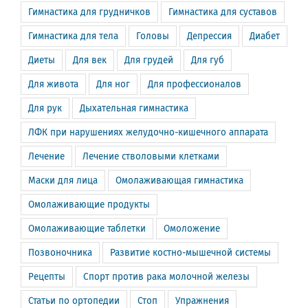
Гимнастика для грудничков
Гимнастика для суставов
Гимнастика для тела
Головы
Депрессия
Диабет
Диеты
Для век
Для грудей
Для губ
Для живота
Для ног
Для профессионалов
Для рук
Дыхательная гимнастика
ЛФК при нарушениях желудочно-кишечного аппарата
Лечение
Лечение стволовыми клетками
Маски для лица
Омолаживающая гимнастика
Омолаживающие продукты
Омолаживающие таблетки
Омоложение
Позвоночника
Развитие костно-мышечной системы
Рецепты
Спорт против рака молочной железы
Статьи по ортопедии
Стоп
Упражнения