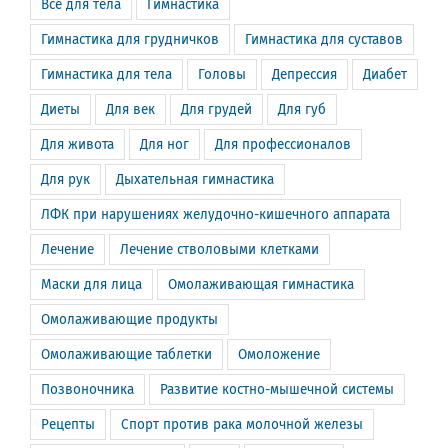
Всё для тела
Гимнастика
Гимнастика для грудничков
Гимнастика для суставов
Гимнастика для тела
Головы
Депрессия
Диабет
Диеты
Для век
Для грудей
Для губ
Для живота
Для ног
Для профессионалов
Для рук
Дыхательная гимнастика
ЛФК при нарушениях желудочно-кишечного аппарата
Лечение
Лечение стволовыми клетками
Маски для лица
Омолаживающая гимнастика
Омолаживающие продукты
Омолаживающие таблетки
Омоложение
Позвоночника
Развитие костно-мышечной системы
Рецепты
Спорт против рака молочной железы