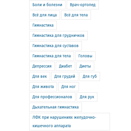
Боли и болезни
Врач-ортопед
Всё для лица
Всё для тела
Гимнастика
Гимнастика для грудничков
Гимнастика для суставов
Гимнастика для тела
Головы
Депрессия
Диабет
Диеты
Для век
Для грудей
Для губ
Для живота
Для ног
Для профессионалов
Для рук
Дыхательная гимнастика
ЛФК при нарушениях желудочно-
кишечного аппарата