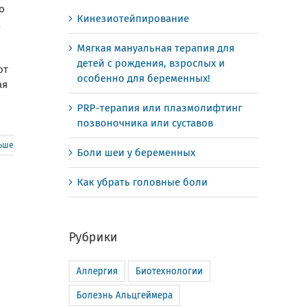
о
Кинезиотейпирование
а
Мягкая мануальная терапия для
детей с рождения, взрослых и
ют
особенно для беременных!
ая
PRP-терапия или плазмолифтинг
позвоночника или суставов
льше
Боли шеи у беременных
Как убрать головные боли
Рубрики
Аллергия
Биотехнологии
Болезнь Альцгеймера