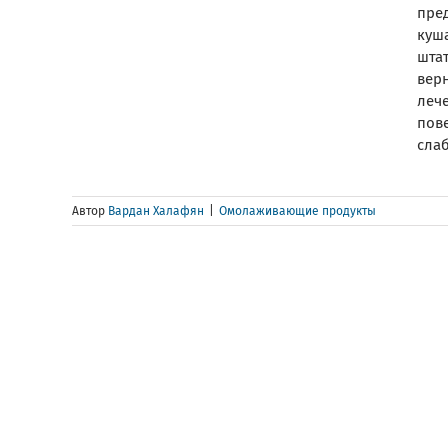
пре
куша
шта
вер
леч
пов
слаб
Автор
Вардан Халафян
|
Омолаживающие продукты