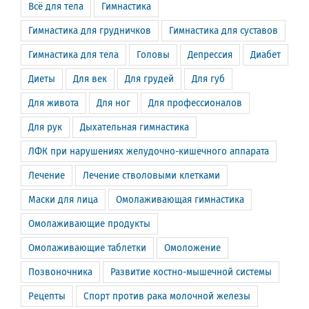
Всё для тела
Гимнастика
Гимнастика для грудничков
Гимнастика для суставов
Гимнастика для тела
Головы
Депрессия
Диабет
Диеты
Для век
Для грудей
Для губ
Для живота
Для ног
Для профессионалов
Для рук
Дыхательная гимнастика
ЛФК при нарушениях желудочно-кишечного аппарата
Лечение
Лечение стволовыми клетками
Маски для лица
Омолаживающая гимнастика
Омолаживающие продукты
Омолаживающие таблетки
Омоложение
Позвоночника
Развитие костно-мышечной системы
Рецепты
Спорт против рака молочной железы