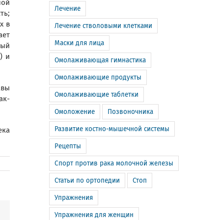
ной
Лечение
ть;
х в
Лечение стволовыми клетками
ает
Маски для лица
рый
) и
Омолаживающая гимнастика
Омолаживающие продукты
авы
Омолаживающие таблетки
ак-
Омоложение
Позвоночника
Развитие костно-мышечной системы
ека
Рецепты
Спорт против рака молочной железы
Статьи по ортопедии
Стоп
Упражнения
m
Email
Упражнения для женщин