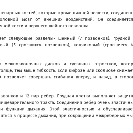
 непарных костей, которые кроме нижней челюсти, соединен
оловной мозг от внешних воздействий. Он соединяетс
ной кости и верхнего шейного позвонка.
ет следующие разделы- шейный (7 позвонков), грудной 
овый (5 сросшихся позвонков), копчиковый (сросшиеся 
 межпозвоночных дисков и суставных отростков, кото
олще, тем выше гибкость. Если кифозе или сколиозе снижае
б позволяет совершать сгибания вперед и назад, в сторо
позвонков и 12 пар ребер. Грудная клетка выполняет защит
пищеварительного тракта. Соединения ребер очень эластичны
и функции дыхания. Этой эластичностью и обуславливае
няться в процессе дыхания, при сокращении межреберных м