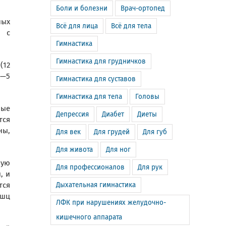
Боли и болезни
Врач-ортопед
ных
Всё для лица
Всё для тела
я с
Гимнастика
Гимнастика для грудничков
(12
4—5
Гимнастика для суставов
Гимнастика для тела
Головы
рые
Депрессия
Диабет
Диеты
тся
ны,
Для век
Для грудей
Для губ
Для живота
Для ног
ную
Для профессионалов
Для рук
, и
тся
Дыхательная гимнастика
ышц
ЛФК при нарушениях желудочно-
кишечного аппарата