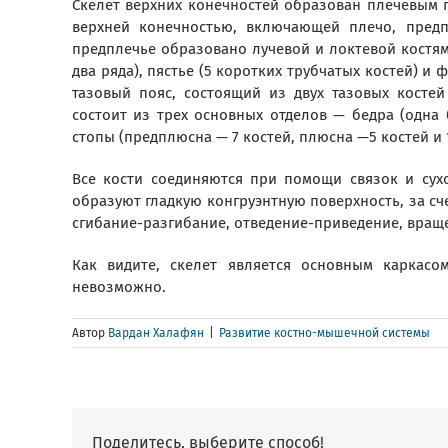
Скелет верхних конечностей образован плечевым п
верхней конечностью, включающей плечо, предп
предплечье образовано лучевой и локтевой костями
два ряда), пястье (5 коротких трубчатых костей) и
тазовый пояс, состоящий из двух тазовых косте
состоит из трех основных отделов — бедра (одна 
стопы (предплюсна — 7 костей, плюсна —5 костей и 
Все кости соединяются при помощи связок и сухо
образуют гладкую конгруэнтную поверхность, за сч
сгибание-разгибание, отведение-приведение, вращ
Как видите, скелет является основным каркасо
невозможно.
Автор
Вардан Халафян
|
Развитие костно-мышечной системы
Поделитесь, выберите способ!