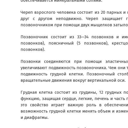
обеспечивается минеральными солями.
Череп взрослого человека состоит из 20 парных и
друг с другом неподвижно. Череп защищает г
позвоночником при помощи двух мыщелков затылоч
Позвоночник состоит из 33—34 позвонков и име
позвонков), поясничный (5 позвонков), крестц
позвонков).
Позвонки соединяются при помощи эластичных
увеличивают подвижность позвоночника. Чем они т
подвижность грудной клетки. Позвоночный стол
вращательные движения вокруг вертикальной оси.
Грудная клетка состоит из грудины, 12 грудных 
функцию, защищая сердце, легкие, печень и часть 
это свойство играет важную роль в обеспечени
возможность грудной клетки менять объем и изме
и диафрагмы.