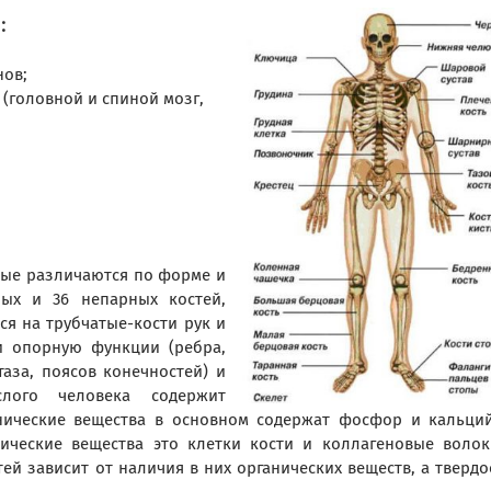
:
нов;
(головной и спиной мозг,
орые различаются по форме и
ных и 36 непарных костей,
я на трубчатые-кости рук и
и опорную функции (ребра,
таза, поясов конечностей) и
слого человека содержит
анические вещества в основном содержат фосфор и кальци
нические вещества это клетки кости и коллагеновые волок
тей зависит от наличия в них органических веществ, а твердо