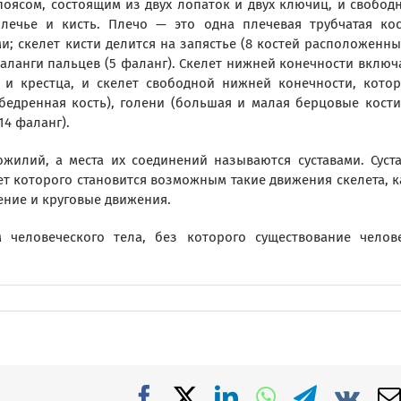
оясом, состоящим из двух лопаток и двух ключиц, и свобод
лечье и кисть. Плечо — это одна плечевая трубчатая кос
; скелет кисти делится на запястье (8 костей расположенны
 фаланги пальцев (5 фаланг). Скелет нижней конечности включ
й и крестца, и скелет свободной нижней конечности, кото
бедренная кость), голени (большая и малая берцовые кости
14 фаланг).
жилий, а места их соединений называются суставами. Суст
ет которого становится возможным такие движения скелета, к
ение и круговые движения.
м человеческого тела, без которого существование челов
Facebook
X
LinkedIn
WhatsApp
Telegra
Vk