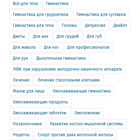
Всё для тела
Гимнастика
Гимнастика для грудничков
Гимнастика для суставов
Гимнастика для тела
Головы
Депрессия
Диабет
Диеты
Для век
Для грудей
Для губ
Для живота
Для ног
Для профессионалов
Для рук
Дыхательная гимнастика
ЛФК при нарушениях желудочно-кишечного аппарата
Лечение
Лечение стволовыми клетками
Маски для лица
Омолаживающая гимнастика
Омолаживающие продукты
Омолаживающие таблетки
Омоложение
Позвоночника
Развитие костно-мышечной системы
Рецепты
Спорт против рака молочной железы