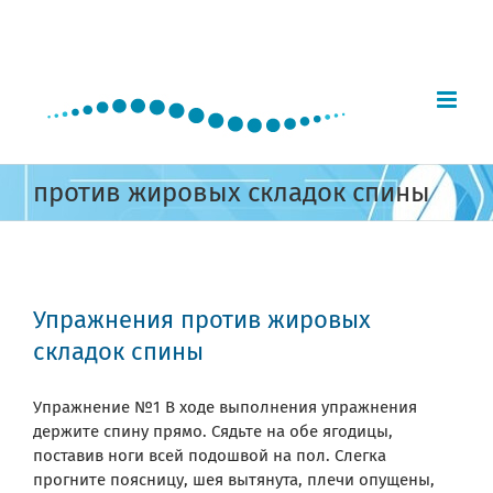
Skip
to
content
против жировых складок спины
Упражнения против жировых
складок спины
Упражнение №1 В ходе выполнения упражнения
держите спину прямо. Сядьте на обе ягодицы,
поставив ноги всей подошвой на пол. Слегка
прогните поясницу, шея вытянута, плечи опущены,