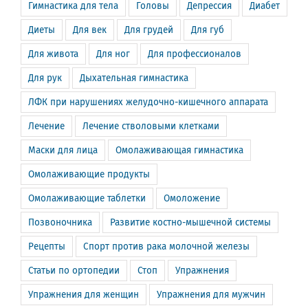
Гимнастика для тела
Головы
Депрессия
Диабет
Диеты
Для век
Для грудей
Для губ
Для живота
Для ног
Для профессионалов
Для рук
Дыхательная гимнастика
ЛФК при нарушениях желудочно-кишечного аппарата
Лечение
Лечение стволовыми клетками
Маски для лица
Омолаживающая гимнастика
Омолаживающие продукты
Омолаживающие таблетки
Омоложение
Позвоночника
Развитие костно-мышечной системы
Рецепты
Спорт против рака молочной железы
Статьи по ортопедии
Стоп
Упражнения
Упражнения для женщин
Упражнения для мужчин