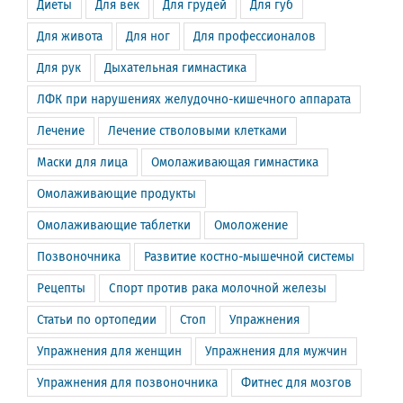
Диеты
Для век
Для грудей
Для губ
Для живота
Для ног
Для профессионалов
Для рук
Дыхательная гимнастика
ЛФК при нарушениях желудочно-кишечного аппарата
Лечение
Лечение стволовыми клетками
Маски для лица
Омолаживающая гимнастика
Омолаживающие продукты
Омолаживающие таблетки
Омоложение
Позвоночника
Развитие костно-мышечной системы
Рецепты
Спорт против рака молочной железы
Статьи по ортопедии
Стоп
Упражнения
Упражнения для женщин
Упражнения для мужчин
Упражнения для позвоночника
Фитнес для мозгов