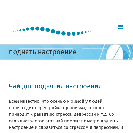
Skip
to
content
поднять настроение
Чай для поднятия настроения
Всем известно, что осенью и зимой у людей
происходит перестройка организма, которое
приводит к развитию стресса, депрессии и т.д. Со
слов диетологов этот чай поможет быстро поднять
настроение и справиться со стрессом и депрессией. В