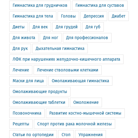
Гимнастика для грудничков
Гимнастика для суставов
Гимнастика для тела
Головы
Депрессия
Диабет
Диеты
Для век
Для грудей
Для губ
Для живота
Для ног
Для профессионалов
Для рук
Дыхательная гимнастика
ЛФК при нарушениях желудочно-кишечного аппарата
Лечение
Лечение стволовыми клетками
Маски для лица
Омолаживающая гимнастика
Омолаживающие продукты
Омолаживающие таблетки
Омоложение
Позвоночника
Развитие костно-мышечной системы
Рецепты
Спорт против рака молочной железы
Статьи по ортопедии
Стоп
Упражнения