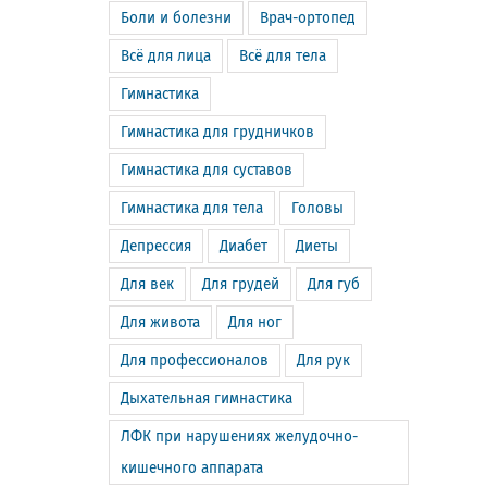
Боли и болезни
Врач-ортопед
Всё для лица
Всё для тела
Гимнастика
Гимнастика для грудничков
Гимнастика для суставов
Гимнастика для тела
Головы
Депрессия
Диабет
Диеты
Для век
Для грудей
Для губ
Для живота
Для ног
Для профессионалов
Для рук
Дыхательная гимнастика
ЛФК при нарушениях желудочно-
кишечного аппарата