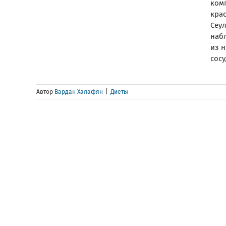
ком
кра
Сеул
набл
из н
сосу
Автор
Вардан Халафян
|
Диеты