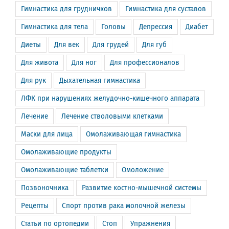
Гимнастика для грудничков
Гимнастика для суставов
Гимнастика для тела
Головы
Депрессия
Диабет
Диеты
Для век
Для грудей
Для губ
Для живота
Для ног
Для профессионалов
Для рук
Дыхательная гимнастика
ЛФК при нарушениях желудочно-кишечного аппарата
Лечение
Лечение стволовыми клетками
Маски для лица
Омолаживающая гимнастика
Омолаживающие продукты
Омолаживающие таблетки
Омоложение
Позвоночника
Развитие костно-мышечной системы
Рецепты
Спорт против рака молочной железы
Статьи по ортопедии
Стоп
Упражнения