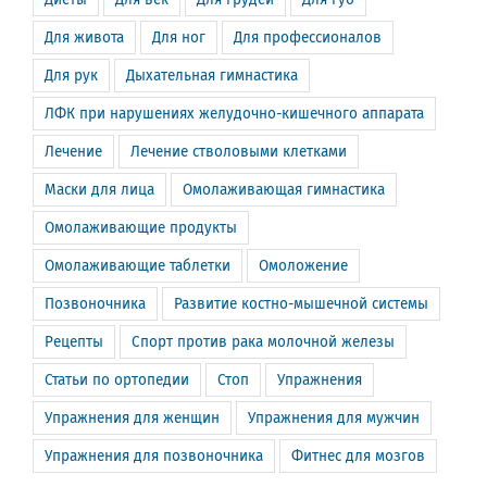
Для живота
Для ног
Для профессионалов
Для рук
Дыхательная гимнастика
ЛФК при нарушениях желудочно-кишечного аппарата
Лечение
Лечение стволовыми клетками
Маски для лица
Омолаживающая гимнастика
Омолаживающие продукты
Омолаживающие таблетки
Омоложение
Позвоночника
Развитие костно-мышечной системы
Рецепты
Спорт против рака молочной железы
Статьи по ортопедии
Стоп
Упражнения
Упражнения для женщин
Упражнения для мужчин
Упражнения для позвоночника
Фитнес для мозгов