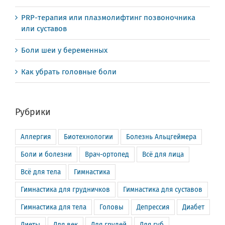
PRP-терапия или плазмолифтинг позвоночника
или суставов
Боли шеи у беременных
Как убрать головные боли
Рубрики
Аллергия
Биотехнологии
Болезнь Альцгеймера
Боли и болезни
Врач-ортопед
Всё для лица
Всё для тела
Гимнастика
Гимнастика для грудничков
Гимнастика для суставов
Гимнастика для тела
Головы
Депрессия
Диабет
Диеты
Для век
Для грудей
Для губ