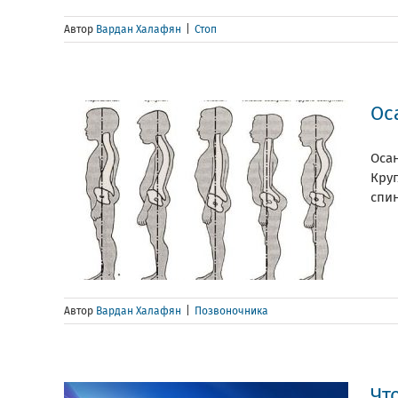
Автор
Вардан Халафян
|
Стоп
Ос
Осан
Круг
спи
Автор
Вардан Халафян
|
Позвоночника
Чт