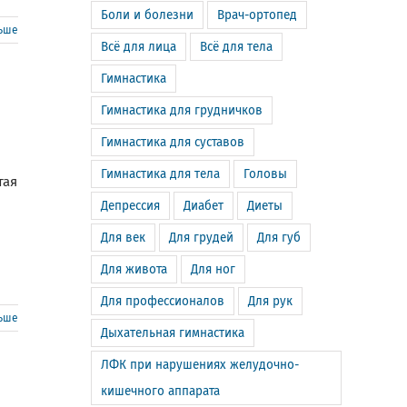
Боли и болезни
Врач-ортопед
льше
Всё для лица
Всё для тела
Гимнастика
Гимнастика для грудничков
Гимнастика для суставов
Гимнастика для тела
Головы
тая
Депрессия
Диабет
Диеты
Для век
Для грудей
Для губ
Для живота
Для ног
Для профессионалов
Для рук
льше
Дыхательная гимнастика
ЛФК при нарушениях желудочно-
кишечного аппарата