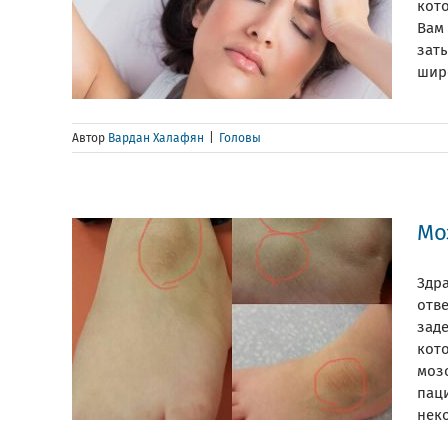
кот
Вам 
зат
широ
Автор
Вардан Халафян
|
Головы
Мо
Здр
отв
зад
кот
моз
паци
неко