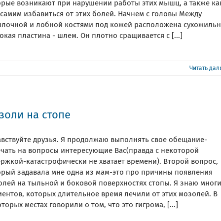
орые возникают при нарушении работы этих мышц, а также ка
самим избавиться от этих болей. Начнем с головы Между
ылочной и лобной костями под кожей расположена сухожильн
кая пластина - шлем. Он плотно сращивается с [...]
Читать да
золи на стопе
авствуйте друзья. Я продолжаю выполнять свое обещание-
ечать на вопросы интересующие Вас(правда с некоторой
ержкой-катастрофически не хватает времени). Второй вопрос,
орый задавала мне одна из мам-это про причины появления
олей на тыльной и боковой поверхностях стопы. Я знаю мног
ентов, которых длительное время лечили от этих мозолей. В
торых местах говорили о том, что это гигрома, [...]