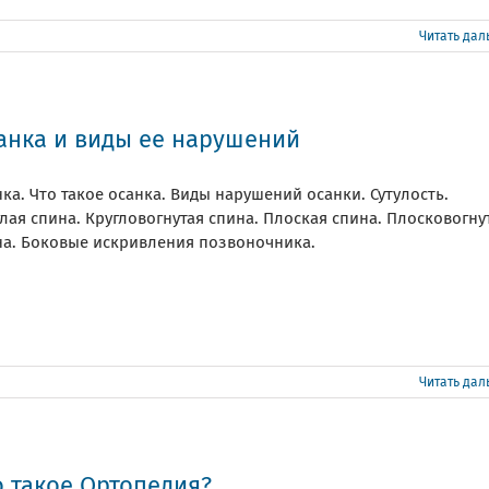
Читать да
анка и виды ее нарушений
ка. Что такое осанка. Виды нарушений осанки. Сутулость.
лая спина. Кругловогнутая спина. Плоская спина. Плосковогну
на. Боковые искривления позвоночника.
Читать да
о такое Ортопедия?