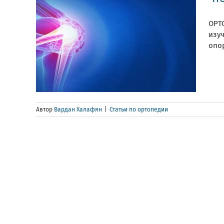
ОРТ
изу
опо
Автор
Вардан Халафян
|
Статьи по ортопедии