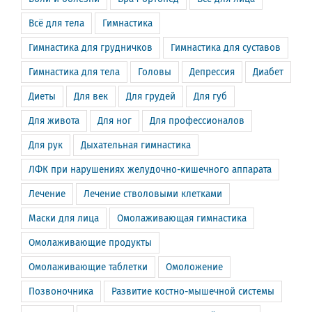
Всё для тела
Гимнастика
Гимнастика для грудничков
Гимнастика для суставов
Гимнастика для тела
Головы
Депрессия
Диабет
Диеты
Для век
Для грудей
Для губ
Для живота
Для ног
Для профессионалов
Для рук
Дыхательная гимнастика
ЛФК при нарушениях желудочно-кишечного аппарата
Лечение
Лечение стволовыми клетками
Маски для лица
Омолаживающая гимнастика
Омолаживающие продукты
Омолаживающие таблетки
Омоложение
Позвоночника
Развитие костно-мышечной системы