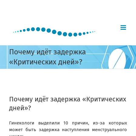
Skip
to
content
Почему идёт задержка
«Критических дней»?
View
Larger
Почему идёт задержка «Критических
Image
дней»?
Гинекологи выделили 10 причин, из-за которых
может быть задержка наступления менструального