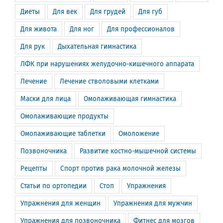
Диеты
Для век
Для грудей
Для губ
Для живота
Для ног
Для профессионалов
Для рук
Дыхательная гимнастика
ЛФК при нарушениях желудочно-кишечного аппарата
Лечение
Лечение стволовыми клетками
Маски для лица
Омолаживающая гимнастика
Омолаживающие продукты
Омолаживающие таблетки
Омоложение
Позвоночника
Развитие костно-мышечной системы
Рецепты
Спорт против рака молочной железы
Статьи по ортопедии
Стоп
Упражнения
Упражнения для женщин
Упражнения для мужчин
Упражнения для позвоночника
Фитнес для мозгов