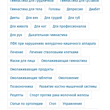
Гимнастика для грудничков
Гимнастика для суставов
Гимнастика для тела
Головы
Депрессия
Диабет
Диеты
Для век
Для грудей
Для губ
Для живота
Для ног
Для профессионалов
Для рук
Дыхательная гимнастика
ЛФК при нарушениях желудочно-кишечного аппарата
Лечение
Лечение стволовыми клетками
Маски для лица
Омолаживающая гимнастика
Омолаживающие продукты
Омолаживающие таблетки
Омоложение
Позвоночника
Развитие костно-мышечной системы
Рецепты
Спорт против рака молочной железы
Статьи по ортопедии
Стоп
Упражнения