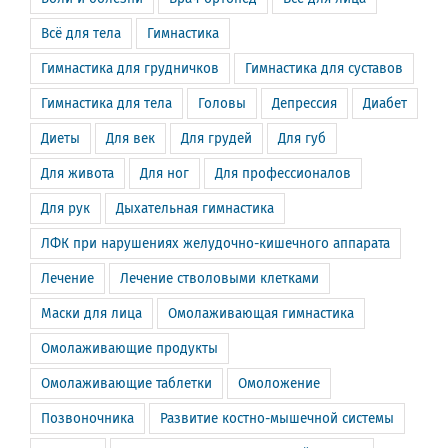
Всё для тела
Гимнастика
Гимнастика для грудничков
Гимнастика для суставов
Гимнастика для тела
Головы
Депрессия
Диабет
Диеты
Для век
Для грудей
Для губ
Для живота
Для ног
Для профессионалов
Для рук
Дыхательная гимнастика
ЛФК при нарушениях желудочно-кишечного аппарата
Лечение
Лечение стволовыми клетками
Маски для лица
Омолаживающая гимнастика
Омолаживающие продукты
Омолаживающие таблетки
Омоложение
Позвоночника
Развитие костно-мышечной системы