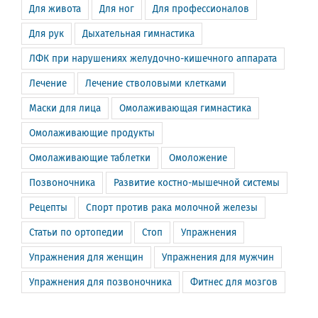
Для живота
Для ног
Для профессионалов
Для рук
Дыхательная гимнастика
ЛФК при нарушениях желудочно-кишечного аппарата
Лечение
Лечение стволовыми клетками
Маски для лица
Омолаживающая гимнастика
Омолаживающие продукты
Омолаживающие таблетки
Омоложение
Позвоночника
Развитие костно-мышечной системы
Рецепты
Спорт против рака молочной железы
Статьи по ортопедии
Стоп
Упражнения
Упражнения для женщин
Упражнения для мужчин
Упражнения для позвоночника
Фитнес для мозгов