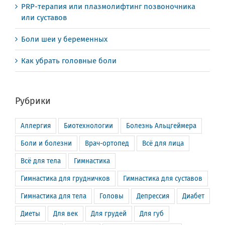
PRP-терапия или плазмолифтинг позвоночника
или суставов
Боли шеи у беременных
Как убрать головные боли
Рубрики
Аллергия
Биотехнологии
Болезнь Альцгеймера
Боли и болезни
Врач-ортопед
Всё для лица
Всё для тела
Гимнастика
Гимнастика для грудничков
Гимнастика для суставов
Гимнастика для тела
Головы
Депрессия
Диабет
Диеты
Для век
Для грудей
Для губ