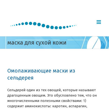
Skip
to
content
маска для сухой кожи
Омолаживающие маски из
сельдерея
Сельдерей один из тех овощей, которые называют
драгоценным овощем. Это обусловлено тем, что он
многочисленными полезными свойствами: 1)
содержит аминокислоты: каротин, аспарагин,