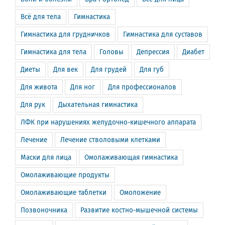
Всё для тела
Гимнастика
Гимнастика для грудничков
Гимнастика для суставов
Гимнастика для тела
Головы
Депрессия
Диабет
Диеты
Для век
Для грудей
Для губ
Для живота
Для ног
Для профессионалов
Для рук
Дыхательная гимнастика
ЛФК при нарушениях желудочно-кишечного аппарата
Лечение
Лечение стволовыми клетками
Маски для лица
Омолаживающая гимнастика
Омолаживающие продукты
Омолаживающие таблетки
Омоложение
Позвоночника
Развитие костно-мышечной системы