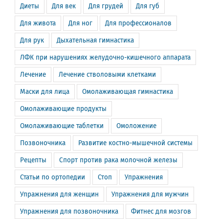
Диеты
Для век
Для грудей
Для губ
Для живота
Для ног
Для профессионалов
Для рук
Дыхательная гимнастика
ЛФК при нарушениях желудочно-кишечного аппарата
Лечение
Лечение стволовыми клетками
Маски для лица
Омолаживающая гимнастика
Омолаживающие продукты
Омолаживающие таблетки
Омоложение
Позвоночника
Развитие костно-мышечной системы
Рецепты
Спорт против рака молочной железы
Статьи по ортопедии
Стоп
Упражнения
Упражнения для женщин
Упражнения для мужчин
Упражнения для позвоночника
Фитнес для мозгов