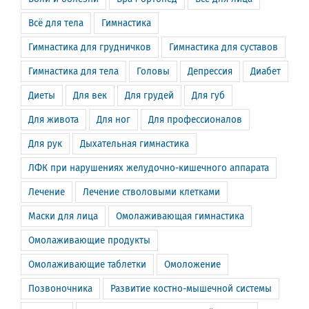
Всё для тела
Гимнастика
Гимнастика для грудничков
Гимнастика для суставов
Гимнастика для тела
Головы
Депрессия
Диабет
Диеты
Для век
Для грудей
Для губ
Для живота
Для ног
Для профессионалов
Для рук
Дыхательная гимнастика
ЛФК при нарушениях желудочно-кишечного аппарата
Лечение
Лечение стволовыми клетками
Маски для лица
Омолаживающая гимнастика
Омолаживающие продукты
Омолаживающие таблетки
Омоложение
Позвоночника
Развитие костно-мышечной системы