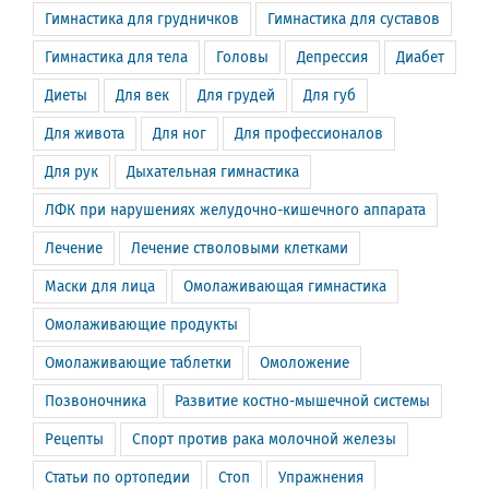
Гимнастика для грудничков
Гимнастика для суставов
Гимнастика для тела
Головы
Депрессия
Диабет
Диеты
Для век
Для грудей
Для губ
Для живота
Для ног
Для профессионалов
Для рук
Дыхательная гимнастика
ЛФК при нарушениях желудочно-кишечного аппарата
Лечение
Лечение стволовыми клетками
Маски для лица
Омолаживающая гимнастика
Омолаживающие продукты
Омолаживающие таблетки
Омоложение
Позвоночника
Развитие костно-мышечной системы
Рецепты
Спорт против рака молочной железы
Статьи по ортопедии
Стоп
Упражнения