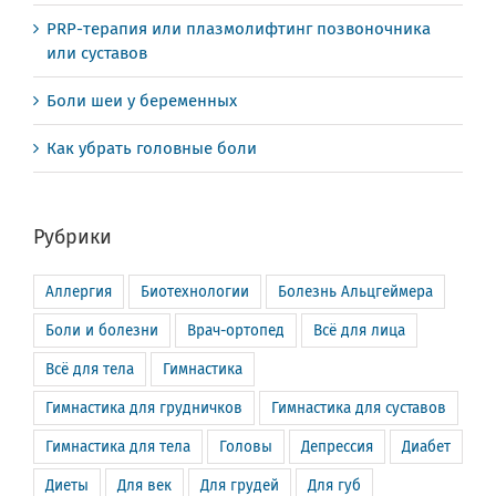
PRP-терапия или плазмолифтинг позвоночника
или суставов
Боли шеи у беременных
Как убрать головные боли
Рубрики
Аллергия
Биотехнологии
Болезнь Альцгеймера
Боли и болезни
Врач-ортопед
Всё для лица
Всё для тела
Гимнастика
Гимнастика для грудничков
Гимнастика для суставов
Гимнастика для тела
Головы
Депрессия
Диабет
Диеты
Для век
Для грудей
Для губ