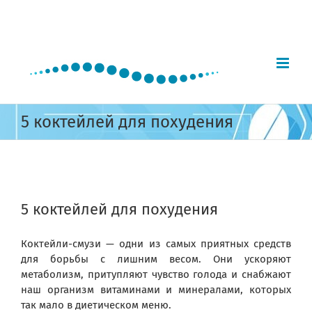
Skip
to
content
5 коктейлей для похудения
View
Larger
5 коктейлей для похудения
Image
Коктейли-смузи — одни из самых приятных средств
для борьбы с лишним весом. Они ускоряют
метаболизм, притупляют чувство голода и снабжают
наш организм витаминами и минералами, которых
так мало в диетическом меню.