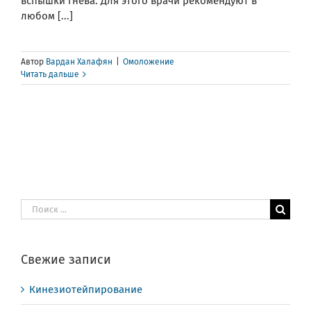
вспышки гнева. Для этого врачи рекомендуют в
любом [...]
Автор
Вардан Халафян
|
Омоложение
Читать дальше
Результат
поиска:
Свежие записи
Кинезиотейпирование