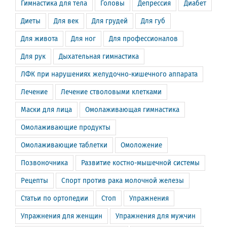
Гимнастика для тела
Головы
Депрессия
Диабет
Диеты
Для век
Для грудей
Для губ
Для живота
Для ног
Для профессионалов
Для рук
Дыхательная гимнастика
ЛФК при нарушениях желудочно-кишечного аппарата
Лечение
Лечение стволовыми клетками
Маски для лица
Омолаживающая гимнастика
Омолаживающие продукты
Омолаживающие таблетки
Омоложение
Позвоночника
Развитие костно-мышечной системы
Рецепты
Спорт против рака молочной железы
Статьи по ортопедии
Стоп
Упражнения
Упражнения для женщин
Упражнения для мужчин