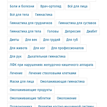
Боли и болезни
Врач-ортопед
Всё для лица
Всё для тела
Гимнастика
Гимнастика для грудничков
Гимнастика для суставов
Гимнастика для тела
Головы
Депрессия
Диабет
Диеты
Для век
Для грудей
Для губ
Для живота
Для ног
Для профессионалов
Для рук
Дыхательная гимнастика
ЛФК при нарушениях желудочно-кишечного аппарата
Лечение
Лечение стволовыми клетками
Маски для лица
Омолаживающая гимнастика
Омолаживающие продукты
Омолаживающие таблетки
Омоложение
Позвоночника
Развитие костно-мышечной системы