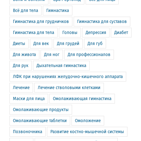
Всё для тела
Гимнастика
Гимнастика для грудничков
Гимнастика для суставов
Гимнастика для тела
Головы
Депрессия
Диабет
Диеты
Для век
Для грудей
Для губ
Для живота
Для ног
Для профессионалов
Для рук
Дыхательная гимнастика
ЛФК при нарушениях желудочно-кишечного аппарата
Лечение
Лечение стволовыми клетками
Маски для лица
Омолаживающая гимнастика
Омолаживающие продукты
Омолаживающие таблетки
Омоложение
Позвоночника
Развитие костно-мышечной системы