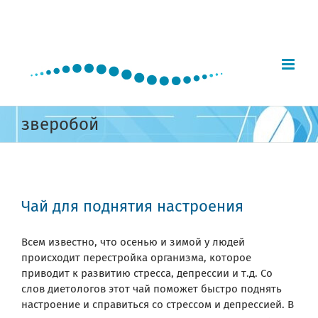
Skip
to
content
зверобой
Чай для поднятия настроения
Всем известно, что осенью и зимой у людей
происходит перестройка организма, которое
приводит к развитию стресса, депрессии и т.д. Со
слов диетологов этот чай поможет быстро поднять
настроение и справиться со стрессом и депрессией. В