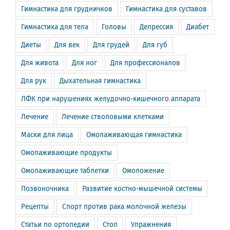
Гимнастика для грудничков
Гимнастика для суставов
Гимнастика для тела
Головы
Депрессия
Диабет
Диеты
Для век
Для грудей
Для губ
Для живота
Для ног
Для профессионалов
Для рук
Дыхательная гимнастика
ЛФК при нарушениях желудочно-кишечного аппарата
Лечение
Лечение стволовыми клетками
Маски для лица
Омолаживающая гимнастика
Омолаживающие продукты
Омолаживающие таблетки
Омоложение
Позвоночника
Развитие костно-мышечной системы
Рецепты
Спорт против рака молочной железы
Статьи по ортопедии
Стоп
Упражнения