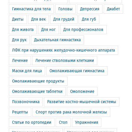
Гимнастика для тела
Головы
Депрессия
Диабет
Диеты
Для век
Для грудей
Для губ
Для живота
Для ног
Для профессионалов
Для рук
Дыхательная гимнастика
ЛФК при нарушениях желудочно-кишечного аппарата
Лечение
Лечение стволовыми клетками
Маски для лица
Омолаживающая гимнастика
Омолаживающие продукты
Омолаживающие таблетки
Омоложение
Позвоночника
Развитие костно-мышечной системы
Рецепты
Спорт против рака молочной железы
Статьи по ортопедии
Стоп
Упражнения