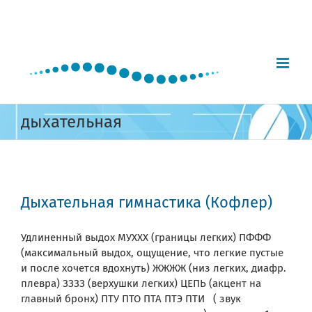
Skip
to
content
дыхательная
Дыхательная гимнастика (Кофлер)
Удлиненный выдох МУХХХ (границы легких) ПФФФ
(максимальный выдох, ощущение, что легкие пустые
и после хочется вдохнуть) ЖЖЖЖ (низ легких, диафр.
плевра) ЗЗЗЗ (верхушки легких) ЦЕПЬ (акцент на
главный бронх) ПТУ ПТО ПТА ПТЭ ПТИ ( звук