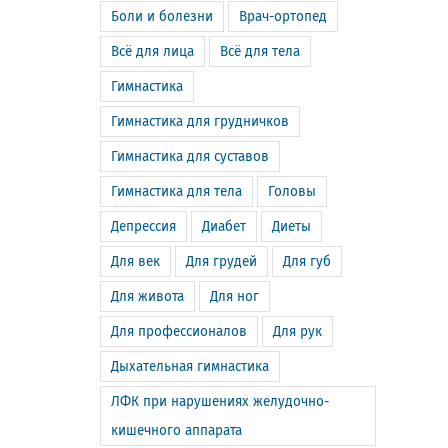
Боли и болезни
Врач-ортопед
Всё для лица
Всё для тела
Гимнастика
Гимнастика для грудничков
Гимнастика для суставов
Гимнастика для тела
Головы
Депрессия
Диабет
Диеты
Для век
Для грудей
Для губ
Для живота
Для ног
Для профессионалов
Для рук
Дыхательная гимнастика
ЛФК при нарушениях желудочно-
кишечного аппарата