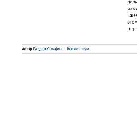
дер
изм
Еже
этом
пере
Автор
Вардан Халафян
|
Всё для тела