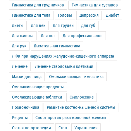
Гимнастика для грудничков
Гимнастика для суставов
Гимнастика для тела
Головы
Депрессия
Диабет
Диеты
Для век
Для грудей
Для губ
Для живота
Для ног
Для профессионалов
Для рук
Дыхательная гимнастика
ЛФК при нарушениях желудочно-кишечного аппарата
Лечение
Лечение стволовыми клетками
Маски для лица
Омолаживающая гимнастика
Омолаживающие продукты
Омолаживающие таблетки
Омоложение
Позвоночника
Развитие костно-мышечной системы
Рецепты
Спорт против рака молочной железы
Статьи по ортопедии
Стоп
Упражнения