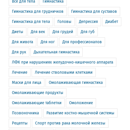
Всё для тела
Гимнастика
Гимнастика для грудничков
Гимнастика для суставов
Гимнастика для тела
Головы
Депрессия
Диабет
Диеты
Для век
Для грудей
Для губ
Для живота
Для ног
Для профессионалов
Для рук
Дыхательная гимнастика
ЛФК при нарушениях желудочно-кишечного аппарата
Лечение
Лечение стволовыми клетками
Маски для лица
Омолаживающая гимнастика
Омолаживающие продукты
Омолаживающие таблетки
Омоложение
Позвоночника
Развитие костно-мышечной системы
Рецепты
Спорт против рака молочной железы